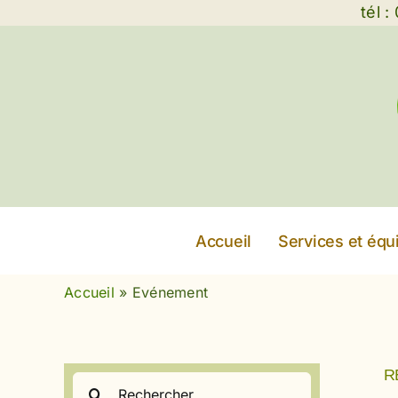
Passer
tél 
au
contenu
Accueil
Services et éq
Accueil
»
Evénement
R
Rechercher: