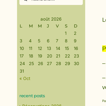
août 2026
L
L
M
M
J
V
S
D
1
2
3
4
5
6
7
8
9
P
10
11
12
13
14
15
16
17
18
19
20
21
22
23
–
24
25
26
27
28
29
30
31
–
« Oct
v
recent posts
P