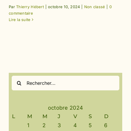
Par
Thierry Hébert
|
octobre 10, 2024
|
Non classé
|
0
commentaire
Lire la suite
Rechercher:
octobre 2024
L
M
M
J
V
S
D
1
2
3
4
5
6