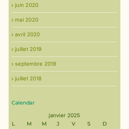
juin 2020
mai 2020
avril 2020
juillet 2019
septembre 2018
juillet 2018
Calendar
janvier 2025
L
M
M
J
V
S
D