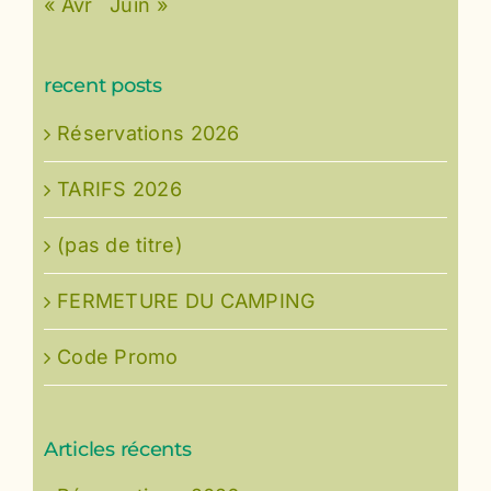
« Avr
Juin »
recent posts
Réservations 2026
TARIFS 2026
(pas de titre)
FERMETURE DU CAMPING
Code Promo
Articles récents