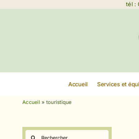
Passer
tél 
au
contenu
Accueil
Services et éq
Accueil
»
touristique
Rechercher: